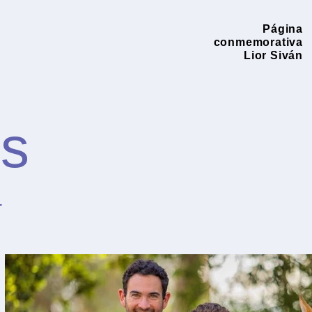
Página
conmemorativa
Lior Siván
os
r